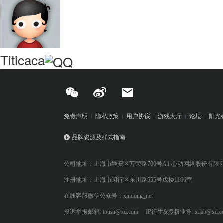
Titicaca
免责声明
隐私政策
用户协议
游戏大厅
论坛
阳光
品牌资源及样式指南
公司地址：上海市静安区万荣路700号A1 心动网络股份有限
注册地址：上海市闵行区东川路555号戊楼1166室
在线客服微信公众号：xindong_net
投诉举报邮箱: tousu@xd.com
IP衍生&授权业务: x.lab@xd.c