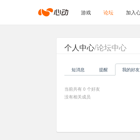
心
游戏
论坛
加入
动
个人中心
/论坛中心
网
短消息
提醒
我的好友
络
当前共有
0
个好友
没有相关成员