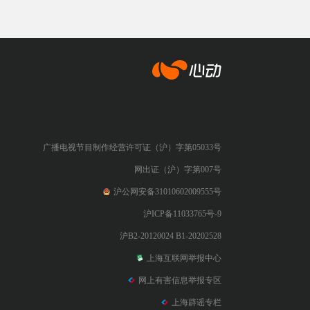
心动网络
广播电视节目制作经营许可证（沪）字第05033号
网出证（沪）字第007号
沪公网安备31010602009555号
沪ICP备11033765号-9
沪B2-20120024 B1-20202528
上海互联网举报中心
网上有害信息举报专区
上海辟谣专栏