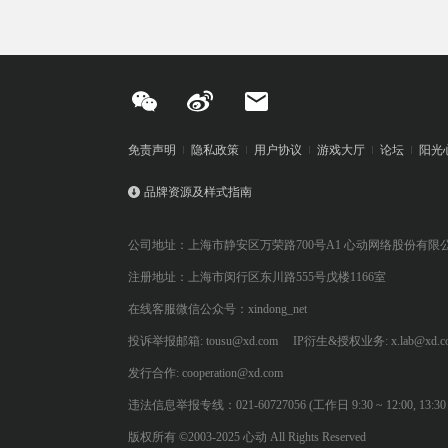
免责声明
隐私政策
用户协议
游戏大厅
论坛
阳光
品牌资源及样式指南
公司地址：上海市静安区万荣路700号A1 心动网络股份有限
注册地址：上海市闵行区东川路555号戊楼1166室
在线客服微信公众号：xindong_net
投诉举报邮箱: tousu@xd.com
IP衍生&授权业务: x.lab@xd.c
发行合作: cooperation@xd.com
违法信息举报专线：021-60727056 (工作日 9:30 ~ 12:00, 13:30 ~
版权所有 ©2003-2025 心动 All Rights Reserved