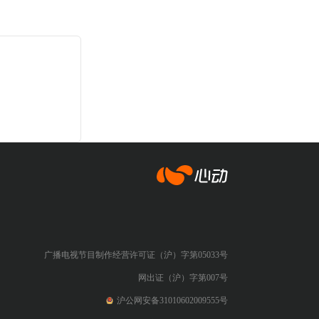
心动网络
广播电视节目制作经营许可证（沪）字第05033号
网出证（沪）字第007号
沪公网安备31010602009555号