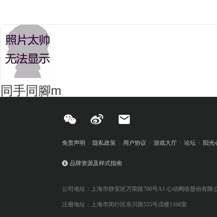
同手同腳m
免责声明
隐私政策
用户协议
游戏大厅
论坛
阳光
品牌资源及样式指南
公司地址：上海市静安区万荣路700号A1 心动网络股份有限
注册地址：上海市闵行区东川路555号戊楼1166室