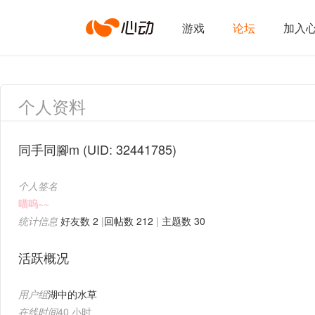
心
游戏
论坛
加入
动
个人资料
网
同手同腳m
(UID: 32441785)
个人签名
络
喵呜~~
统计信息
好友数 2
|
回帖数 212
|
主题数 30
活跃概况
用户组
湖中的水草
在线时间
40 小时