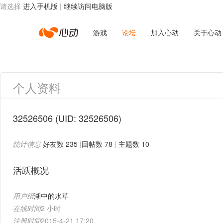
请选择
进入手机版
|
继续访问电脑版
心
游戏
论坛
加入心动
关于心动
动
个人资料
网
32526506
(UID: 32526506)
统计信息
好友数 235
|
回帖数 78
|
主题数 10
络
活跃概况
用户组
湖中的水草
在线时间
2 小时
注册时间
2015-4-21 17:20