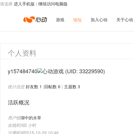
请选择
进入手机版
|
继续访问电脑版
心
游戏
论坛
加入心动
关于心动
动
个人资料
网
y157484740
(UID: 33229590)
统计信息
好友数 1
|
回帖数 6
|
主题数 3
络
活跃概况
用户组
湖中的水草
在线时间
2 小时
注册时间
2015-10-29 10:46