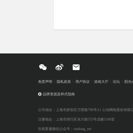
免责声明
隐私政策
用户协议
游戏大厅
论坛
阳光
品牌资源及样式指南
公司地址：上海市静安区万荣路700号A1 心动网络股份有限
注册地址：上海市闵行区东川路555号戊楼1166室
在线客服微信公众号：xindong_net