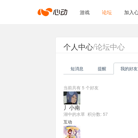
心
游戏
论坛
加入
动
个人中心
/论坛中心
网
短消息
提醒
我的好友
络
当前共有
5
个好友
丿小南
湖中的水草 积分数: 57
互动