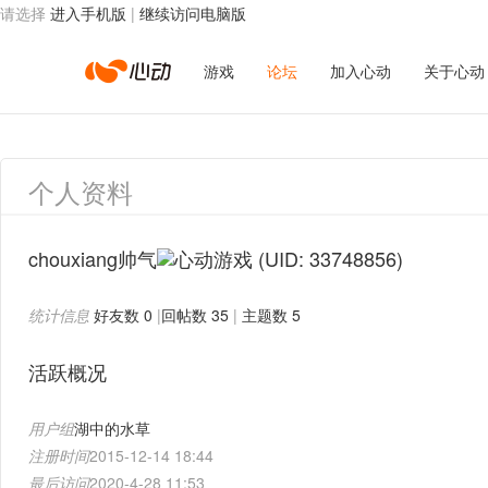
请选择
进入手机版
|
继续访问电脑版
心
游戏
论坛
加入心动
关于心动
动
个人资料
网
chouxiang帅气
(UID: 33748856)
统计信息
好友数 0
|
回帖数 35
|
主题数 5
络
活跃概况
用户组
湖中的水草
注册时间
2015-12-14 18:44
最后访问
2020-4-28 11:53