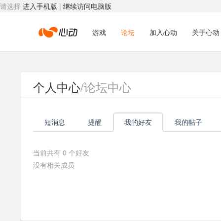
请选择
进入手机版
|
继续访问电脑版
心
游戏
论坛
加入心动
关于心动
动
个人中心
/论坛中心
网
短消息
提醒
我的好友
我的帖子
络
当前共有
0
个好友
没有相关成员