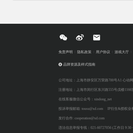
免责声明
隐私政策
用户协议
游戏大厅
品牌资源及样式指南
公司地址：上海市静安区万荣路700号A1 心动
注册地址：上海市闵行区东川路555号戊楼1166
在线客服微信公众号：xindong_net
投诉举报邮箱: tousu@xd.com
IP衍生&授权业务: 
发行合作: cooperation@xd.com
违法信息举报专线：021-60727056 (工作日 9:30 ~ 12:0