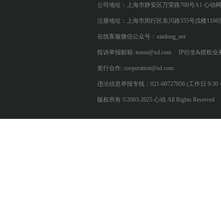
公司地址：上海市静安区万荣路700号A1 心动
注册地址：上海市闵行区东川路555号戊楼1166
在线客服微信公众号：xindong_net
投诉举报邮箱: tousu@xd.com
IP衍生&授权业务: 
发行合作: cooperation@xd.com
违法信息举报专线：021-60727056 (工作日 9:30 ~ 12:0
版权所有 ©2003-2025 心动 All Rights Reserved