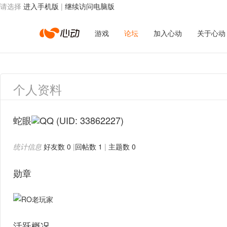
请选择
进入手机版
|
继续访问电脑版
心
游戏
论坛
加入心动
关于心动
动
个人资料
网
蛇眼
(UID: 33862227)
统计信息
好友数 0
|
回帖数 1
|
主题数 0
络
勋章
活跃概况