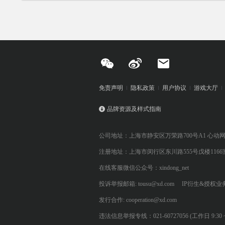
免责声明
隐私政策
用户协议
游戏大厅
品牌资源及样式指南
公司地址：上海市静安区万荣路700号A1 心动
注册地址：上海市闵行区东川路555号戊楼1166
在线客服微信公众号：xindong_net
投诉举报邮箱: tousu@xd.com
IP衍生&授权业务: 
发行合作: cooperation@xd.com
违法信息举报专线：021-60727056 (工作日 9:30 ~ 12:0