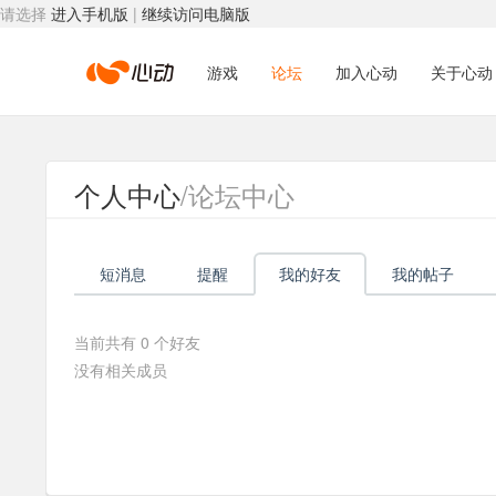
请选择
进入手机版
|
继续访问电脑版
心
游戏
论坛
加入心动
关于心动
动
个人中心
/论坛中心
网
短消息
提醒
我的好友
我的帖子
络
当前共有
0
个好友
没有相关成员