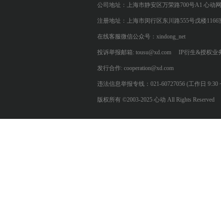
公司地址：上海市静安区万荣路700号A1 心动
注册地址：上海市闵行区东川路555号戊楼1166
在线客服微信公众号：xindong_net
投诉举报邮箱: tousu@xd.com
IP衍生&授权业务: 
发行合作: cooperation@xd.com
违法信息举报专线：021-60727056 (工作日 9:30 ~ 12:0
版权所有 ©2003-2025 心动 All Rights Reserved