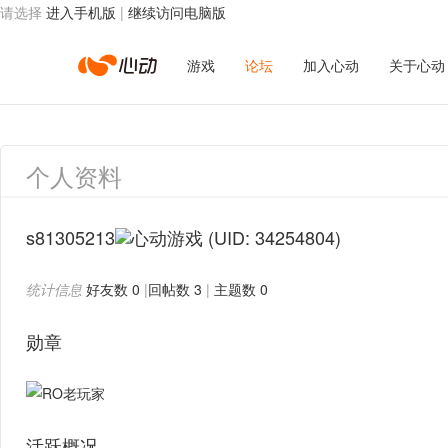
请选择
进入手机版
|
继续访问电脑版
心
游戏
论坛
加入心动
关于心动
动
个人资料
网
s81305213
(UID: 34254804)
统计信息
好友数 0
|
回帖数 3
|
主题数 0
络
勋章
活跃概况