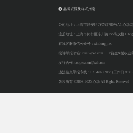
品牌资源及样式指南
公司地址：上海市静安区万荣路700号A1 心动
注册地址：上海市闵行区东川路555号戊楼1166
在线客服微信公众号：xindong_net
投诉举报邮箱: tousu@xd.com
IP衍生&授权业务: 
发行合作: cooperation@xd.com
违法信息举报专线：021-60727056 (工作日 9:30 ~ 12:0
版权所有 ©2003-2025 心动 All Rights Reserved