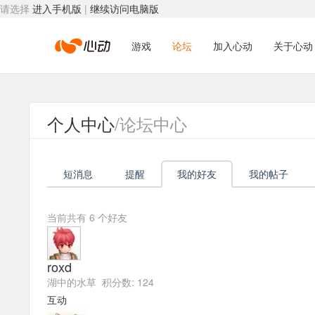
请选择
进入手机版
|
继续访问电脑版
心
游戏
论坛
加入心动
关于心动
动
个人中心
/论坛中心
网
短消息
提醒
我的好友
我的帖子
络
当前共有
6
个好友
roxd
湖中的水草 积分数: 124
互动