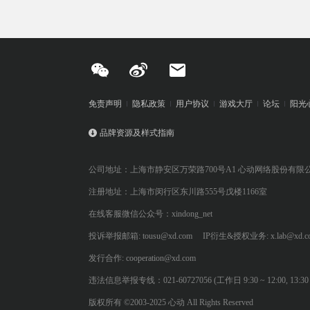
免责声明
隐私政策
用户协议
游戏大厅
论坛
阳光
品牌资源及样式指南
公司地址：上海市静安区万荣路700号A1 心动网络股份有限
注册地址：上海市闵行区东川路555号戊楼1166室
在线客服微信公众号：xindong_net
投诉举报邮箱: tousu@xd.com
IP衍生&授权业务: x.lab@xd.c
发行合作: cooperation@xd.com
违法信息举报专线：021-60727056 (工作日 9:30 ~ 12:00, 13:30 ~
版权所有 ©2003-2025 心动 All Rights Reserved