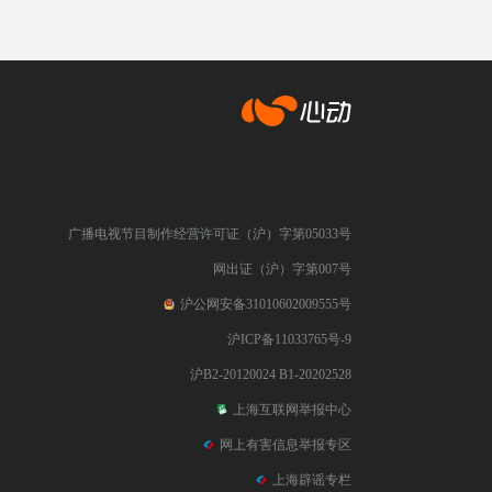
心动网络
广播电视节目制作经营许可证（沪）字第05033号
网出证（沪）字第007号
沪公网安备31010602009555号
沪ICP备11033765号-9
沪B2-20120024 B1-20202528
上海互联网举报中心
网上有害信息举报专区
上海辟谣专栏