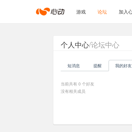
心
游戏
论坛
加入
动
个人中心
/论坛中心
网
短消息
提醒
我的好友
络
当前共有
0
个好友
没有相关成员