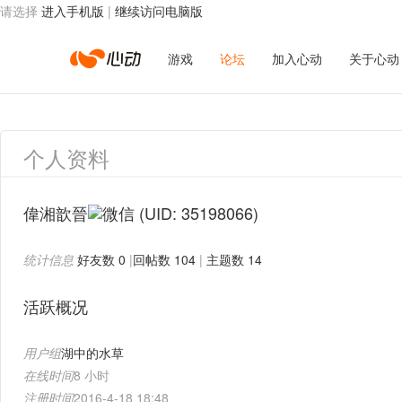
请选择
进入手机版
|
继续访问电脑版
心
游戏
论坛
加入心动
关于心动
动
个人资料
网
偉湘歆晉
(UID: 35198066)
统计信息
好友数 0
|
回帖数 104
|
主题数 14
络
活跃概况
用户组
湖中的水草
在线时间
8 小时
注册时间
2016-4-18 18:48