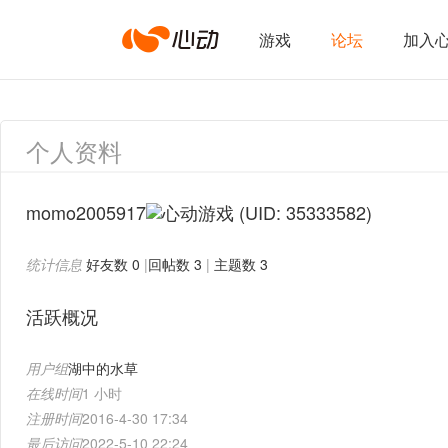
心
游戏
论坛
加入
动
个人资料
网
momo2005917
(UID: 35333582)
统计信息
好友数 0
|
回帖数 3
|
主题数 3
络
活跃概况
用户组
湖中的水草
在线时间
1 小时
注册时间
2016-4-30 17:34
最后访问
2022-5-10 22:24