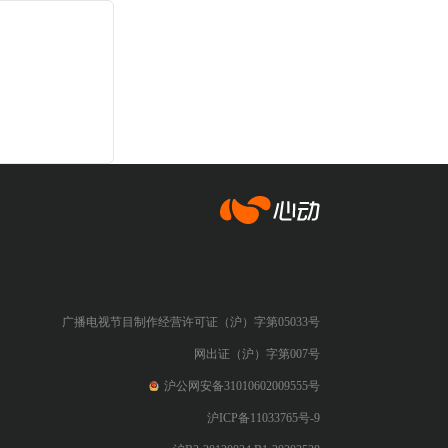
心动网络
广播电视节目制作经营许可证（沪）字第05033号
网出证（沪）字第007号
沪公网安备31010602009555号
沪ICP备11033765号-9