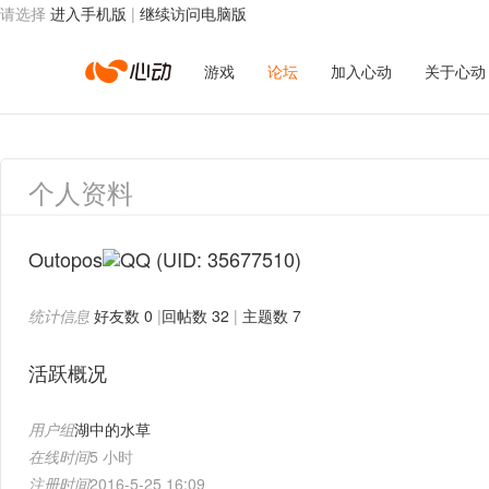
请选择
进入手机版
|
继续访问电脑版
心
游戏
论坛
加入心动
关于心动
动
个人资料
网
Outopos
(UID: 35677510)
统计信息
好友数 0
|
回帖数 32
|
主题数 7
络
活跃概况
用户组
湖中的水草
在线时间
5 小时
注册时间
2016-5-25 16:09