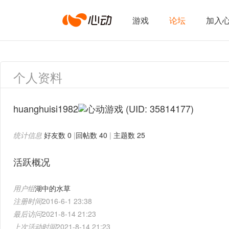
心
游戏
论坛
加入
动
个人资料
网
huanghuisi1982
(UID: 35814177)
统计信息
好友数 0
|
回帖数 40
|
主题数 25
络
活跃概况
用户组
湖中的水草
注册时间
2016-6-1 23:38
最后访问
2021-8-14 21:23
上次活动时间
2021-8-14 21:23