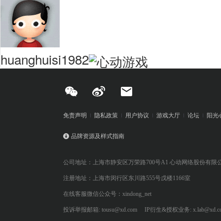
huanghuisi1982
免责声明
隐私政策
用户协议
游戏大厅
论坛
阳光
品牌资源及样式指南
公司地址：上海市静安区万荣路700号A1 心动网络股份有限
注册地址：上海市闵行区东川路555号戊楼1166室
在线客服微信公众号：xindong_net
投诉举报邮箱: tousu@xd.com
IP衍生&授权业务: x.lab@xd.c