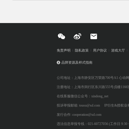
免责声明
隐私政策
用户协议
游戏大厅
品牌资源及样式指南
公司地址：上海市静安区万荣路700号A1 心动
注册地址：上海市闵行区东川路555号戊楼1166
在线客服微信公众号：xindong_net
投诉举报邮箱: tousu@xd.com
IP衍生&授权业务: 
发行合作: cooperation@xd.com
违法信息举报专线：021-60727056 (工作日 9:30 ~ 12:0