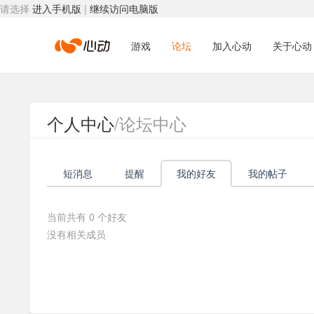
请选择
进入手机版
|
继续访问电脑版
心
游戏
论坛
加入心动
关于心动
动
个人中心
/论坛中心
网
短消息
提醒
我的好友
我的帖子
络
当前共有
0
个好友
没有相关成员