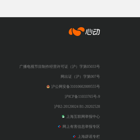
心动网络
广播电视节目制作经营许可证（沪）字第05033号
网出证（沪）字第007号
沪公网安备31010602009555号
沪ICP备11033765号-9
沪B2-20120024 B1-20202528
上海互联网举报中心
网上有害信息举报专区
上海辟谣专栏