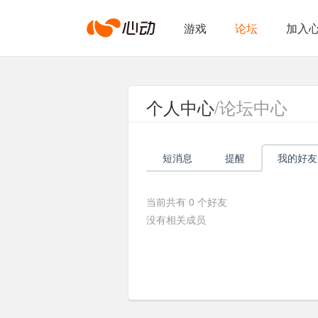
心
游戏
论坛
加入
动
个人中心
/论坛中心
网
短消息
提醒
我的好友
络
当前共有
0
个好友
没有相关成员