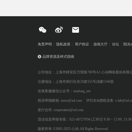
免责声明
隐私政策
用户协议
游戏大厅
论坛
阳光
品牌资源及样式指南
公司地址：上海市静安区万荣路700号A1 心动网络股份有限
注册地址：上海市闵行区东川路555号戊楼1166室
在线客服微信公众号：xindong_net
投诉举报邮箱: tousu@xd.com
IP衍生&授权业务: x.lab@xd.c
发行合作: cooperation@xd.com
违法信息举报专线：021-60727056 (工作日 9:30 ~ 12:00, 13:30 ~
版权所有 ©2003-2025 心动 All Rights Reserved