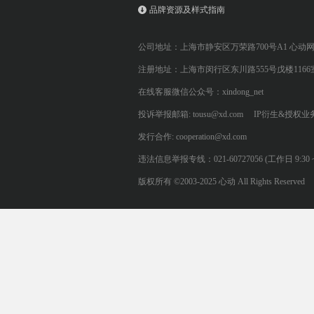
品牌资源及样式指南
公司地址：上海市静安区万荣路700号A1 心动
注册地址：上海市闵行区东川路555号戊楼1166
在线客服微信公众号：xindong_net
投诉举报邮箱: tousu@xd.com
IP衍生&授权业务: 
发行合作: cooperation@xd.com
违法信息举报专线：021-60727056 (工作日 9:30 ~ 12:0
版权所有 ©2003-2025 心动 All Rights Reserved