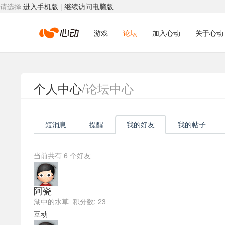
请选择
进入手机版
|
继续访问电脑版
心
游戏
论坛
加入心动
关于心动
动
个人中心
/论坛中心
网
短消息
提醒
我的好友
我的帖子
络
当前共有
6
个好友
阿瓷
湖中的水草 积分数: 23
互动