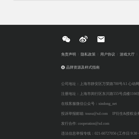
免责声明
隐私政策
用户协议
游戏大厅
品牌资源及样式指南
公司地址：上海市静安区万荣路700号A1 心动
注册地址：上海市闵行区东川路555号戊楼1166
在线客服微信公众号：xindong_net
投诉举报邮箱: tousu@xd.com
IP衍生&授权业务: 
发行合作: cooperation@xd.com
违法信息举报专线：021-60727056 (工作日 9:30 ~ 12:0