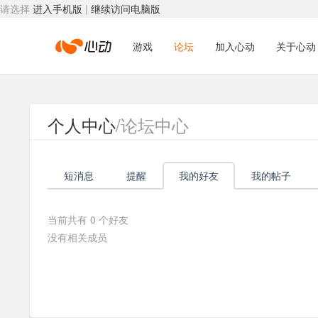
请选择
进入手机版
|
继续访问电脑版
心
游戏
论坛
加入心动
关于心动
动
个人中心
/论坛中心
网
短消息
提醒
我的好友
我的帖子
络
当前共有
0
个好友
没有相关成员