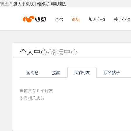
请选择
进入手机版
|
继续访问电脑版
心
游戏
论坛
加入心动
关于心动
动
个人中心
/论坛中心
网
短消息
提醒
我的好友
我的帖子
络
当前共有
0
个好友
没有相关成员