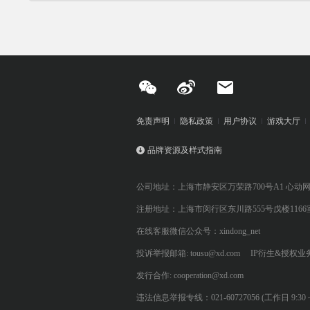
免责声明
隐私政策
用户协议
游戏大厅
品牌资源及样式指南
公司地址：上海市静安区万荣路700号A1 心动
注册地址：上海市闵行区东川路555号戊楼1166
在线客服微信公众号：xindong_net
投诉举报邮箱: tousu@xd.com
IP衍生&授权业务: 
发行合作: cooperation@xd.com
违法信息举报专线：021-60727056 (工作日 9:30 ~ 12:0