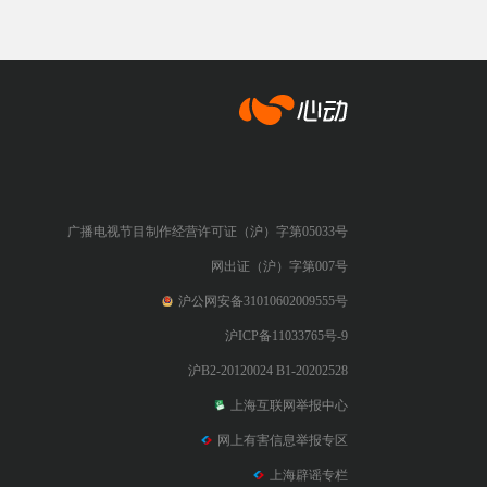
心动网络
广播电视节目制作经营许可证（沪）字第05033号
网出证（沪）字第007号
沪公网安备31010602009555号
沪ICP备11033765号-9
沪B2-20120024 B1-20202528
上海互联网举报中心
网上有害信息举报专区
上海辟谣专栏