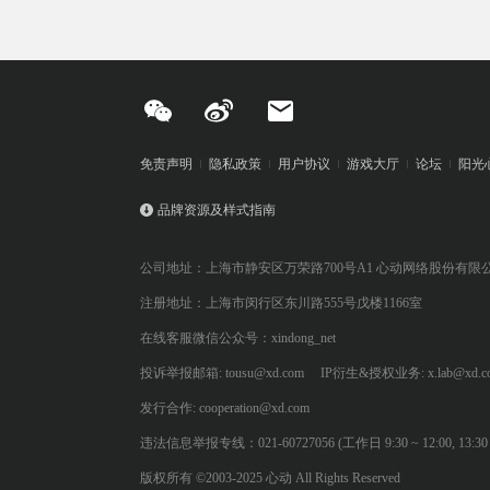
免责声明
隐私政策
用户协议
游戏大厅
论坛
阳光
品牌资源及样式指南
公司地址：上海市静安区万荣路700号A1 心动网络股份有限
注册地址：上海市闵行区东川路555号戊楼1166室
在线客服微信公众号：xindong_net
投诉举报邮箱: tousu@xd.com
IP衍生&授权业务: x.lab@xd.c
发行合作: cooperation@xd.com
违法信息举报专线：021-60727056 (工作日 9:30 ~ 12:00, 13:30 ~
版权所有 ©2003-2025 心动 All Rights Reserved