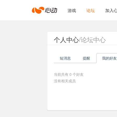
心
游戏
论坛
加入
动
个人中心
/论坛中心
网
短消息
提醒
我的好友
络
当前共有
0
个好友
没有相关成员