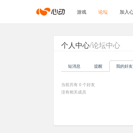
心
游戏
论坛
加入
动
个人中心
/论坛中心
网
短消息
提醒
我的好友
络
当前共有
0
个好友
没有相关成员