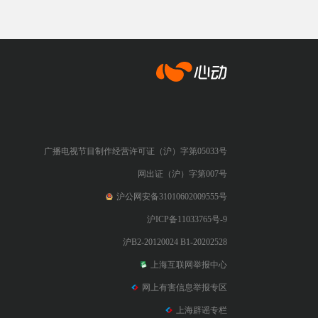
心动网络
广播电视节目制作经营许可证（沪）字第05033号
网出证（沪）字第007号
沪公网安备31010602009555号
沪ICP备11033765号-9
沪B2-20120024 B1-20202528
上海互联网举报中心
网上有害信息举报专区
上海辟谣专栏