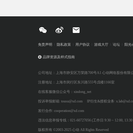
免责声明
隐私政策
用户协议
游戏大厅
论坛
阳光
品牌资源及样式指南
公司地址：上海市静安区万荣路700号A1 心动网络股份有限
注册地址：上海市闵行区东川路555号戊楼1166室
在线客服微信公众号：xindong_net
投诉举报邮箱: tousu@xd.com
IP衍生&授权业务: x.lab@xd.c
发行合作: cooperation@xd.com
违法信息举报专线：021-60727056 (工作日 9:30 ~ 12:00, 13:30 ~
版权所有 ©2003-2025 心动 All Rights Reserved