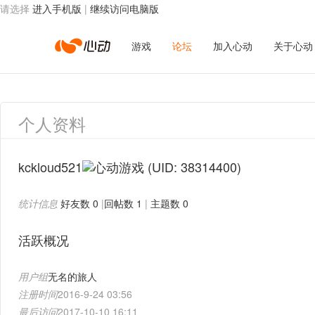
请选择
进入手机版
|
继续访问电脑版
心
游戏
论坛
加入心动
关于心动
动
个人资料
网
kckloud521
(UID: 38314400)
统计信息
好友数 0
|
回帖数 1
|
主题数 0
络
活跃概况
用户组
无名的旅人
注册时间
2016-9-24 03:56
最后访问
2017-10-10 16:11