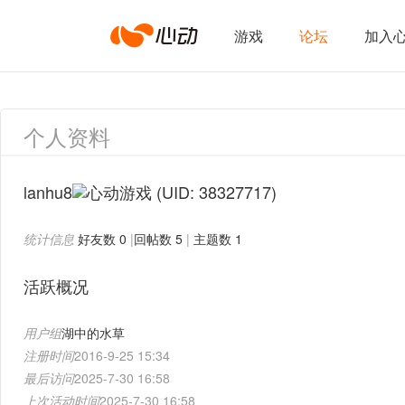
心
游戏
论坛
加入
动
个人资料
网
lanhu8
(UID: 38327717)
统计信息
好友数 0
|
回帖数 5
|
主题数 1
络
活跃概况
用户组
湖中的水草
注册时间
2016-9-25 15:34
最后访问
2025-7-30 16:58
上次活动时间
2025-7-30 16:58