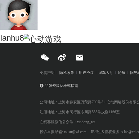
lanhu8
免责声明
隐私政策
用户协议
游戏大厅
论坛
阳光
品牌资源及样式指南
公司地址：上海市静安区万荣路700号A1 心动网络股份有限
注册地址：上海市闵行区东川路555号戊楼1166室
在线客服微信公众号：xindong_net
投诉举报邮箱: tousu@xd.com
IP衍生&授权业务: x.lab@xd.c