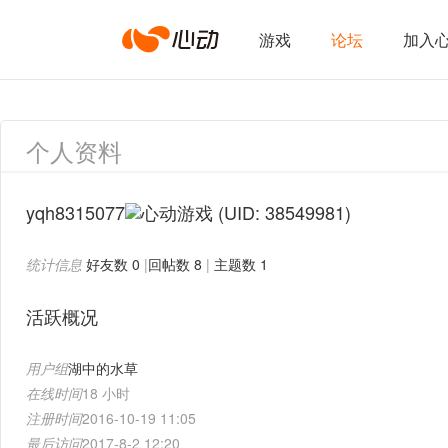
心
游戏
论坛
加入
动
个人资料
网
yqh8315077
(UID: 38549981)
统计信息
好友数 0
|
回帖数 8
|
主题数 1
络
活跃概况
用户组
湖中的水草
在线时间
18 小时
注册时间
2016-10-19 11:05
最后访问
2017-8-2 12:20