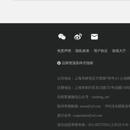
免责声明
隐私政策
用户协议
游戏大厅
品牌资源及样式指南
公司地址：上海市静安区万荣路700号A1 心动
注册地址：上海市闵行区东川路555号戊楼1166
在线客服微信公众号：xindong_net
投诉举报邮箱: tousu@xd.com
IP衍生&授权业务: 
发行合作: cooperation@xd.com
违法信息举报专线：021-60727056 (工作日 9:30 ~ 12:0