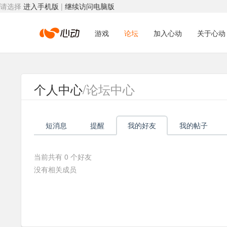
请选择
进入手机版
|
继续访问电脑版
心
游戏
论坛
加入心动
关于心动
动
个人中心
/论坛中心
网
短消息
提醒
我的好友
我的帖子
络
当前共有
0
个好友
没有相关成员