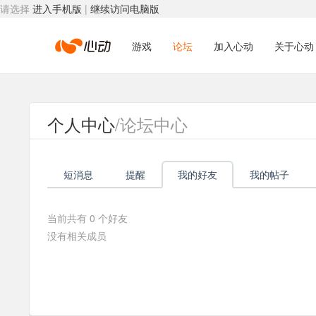
请选择
进入手机版
|
继续访问电脑版
心
游戏
论坛
加入心动
关于心动
动
个人中心
/论坛中心
网
短消息
提醒
我的好友
我的帖子
络
当前共有
0
个好友
没有相关成员