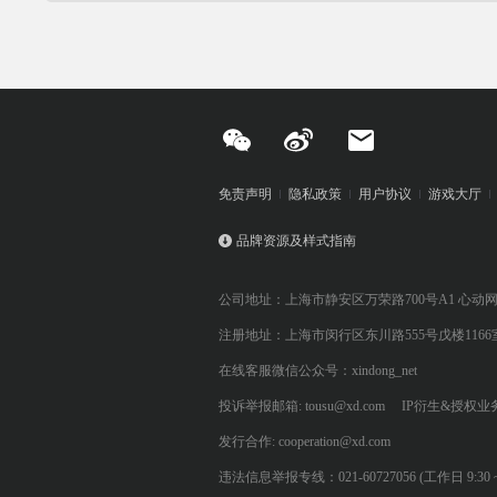
免责声明
隐私政策
用户协议
游戏大厅
品牌资源及样式指南
公司地址：上海市静安区万荣路700号A1 心动
注册地址：上海市闵行区东川路555号戊楼1166
在线客服微信公众号：xindong_net
投诉举报邮箱: tousu@xd.com
IP衍生&授权业务: 
发行合作: cooperation@xd.com
违法信息举报专线：021-60727056 (工作日 9:30 ~ 12:0