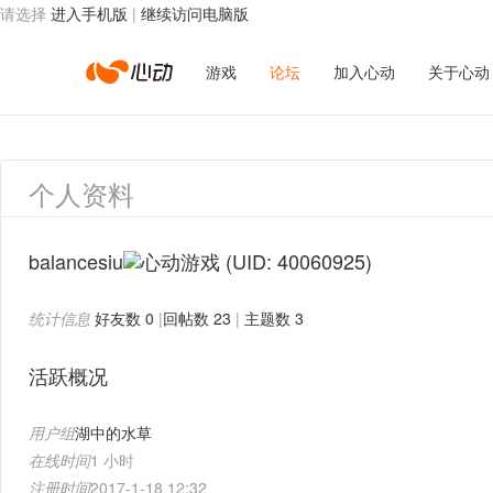
请选择
进入手机版
|
继续访问电脑版
心
游戏
论坛
加入心动
关于心动
动
个人资料
网
balancesiu
(UID: 40060925)
统计信息
好友数 0
|
回帖数 23
|
主题数 3
络
活跃概况
用户组
湖中的水草
在线时间
1 小时
注册时间
2017-1-18 12:32