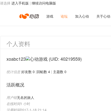
请选择
进入手机版
|
继续访问电脑版
心
游戏
论坛
加入心动
关于心动
动
个人资料
网
xoabc123
(UID: 40219559)
统计信息
好友数 0
|
回帖数 4
|
主题数 0
络
活跃概况
用户组
无名的旅人
在线时间
1 小时
注册时间
2017-1-18 21:14