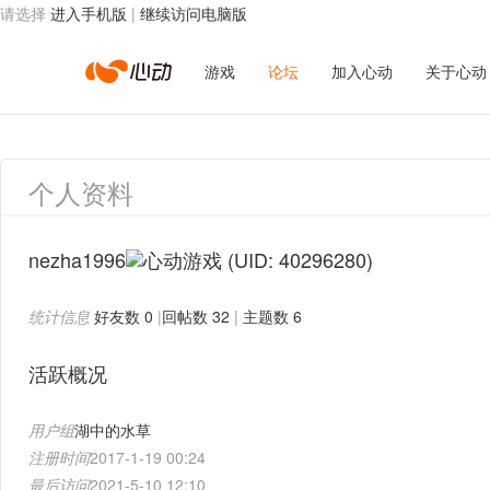
请选择
进入手机版
|
继续访问电脑版
心
游戏
论坛
加入心动
关于心动
动
个人资料
网
nezha1996
(UID: 40296280)
统计信息
好友数 0
|
回帖数 32
|
主题数 6
络
活跃概况
用户组
湖中的水草
注册时间
2017-1-19 00:24
最后访问
2021-5-10 12:10