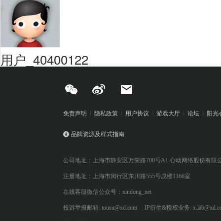
用户_40400122
免责声明
隐私政策
用户协议
游戏大厅
论坛
阳光
品牌资源及样式指南
公司地址：上海市静安区万荣路700号A1 心动网络股份有限
注册地址：上海市闵行区东川路555号戊楼1166室
在线客服微信公众号：xindong_net
投诉举报邮箱: tousu@xd.com
IP衍生&授权业务: x.lab@xd.c