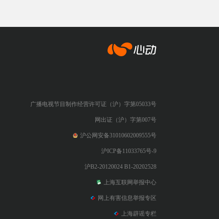
心动网络
广播电视节目制作经营许可证（沪）字第05033号
网出证（沪）字第007号
沪公网安备31010602009555号
沪ICP备11033765号-9
沪B2-20120024 B1-20202528
上海互联网举报中心
网上有害信息举报专区
上海辟谣专栏