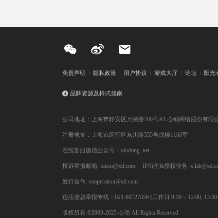
免责声明
隐私政策
用户协议
游戏大厅
论坛
阳光
品牌资源及样式指南
公司地址：上海市静安区万荣路700号A1 心动网络股份有限
注册地址：上海市闵行区东川路555号戊楼1166室
在线客服微信公众号：xindong_net
投诉举报邮箱: tousu@xd.com
IP衍生&授权业务: x.lab@xd.c
发行合作: cooperation@xd.com
违法信息举报专线：021-60727056 (工作日 9:30 ~ 12:00, 13:30 ~
版权所有 ©2003-2025 心动 All Rights Reserved