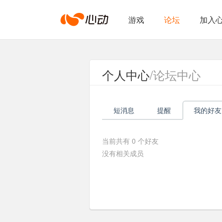
心
游戏
论坛
加入
动
个人中心
/论坛中心
网
短消息
提醒
我的好友
络
当前共有
0
个好友
没有相关成员