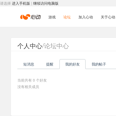
请选择
进入手机版
|
继续访问电脑版
心
游戏
论坛
加入心动
关于心动
动
个人中心
/论坛中心
网
短消息
提醒
我的好友
我的帖子
络
当前共有
0
个好友
没有相关成员