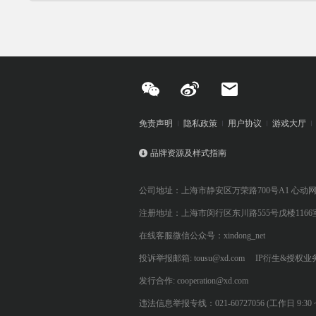
免责声明
隐私政策
用户协议
游戏大厅
品牌资源及样式指南
公司地址：上海市静安区万荣路700号A1 心动
注册地址：上海市闵行区东川路555号戊楼1166
在线客服微信公众号：xindong_net
投诉举报邮箱: tousu@xd.com
IP衍生&授权业务: 
发行合作: cooperation@xd.com
违法信息举报专线：021-60727056 (工作日 9:30 ~ 12:0