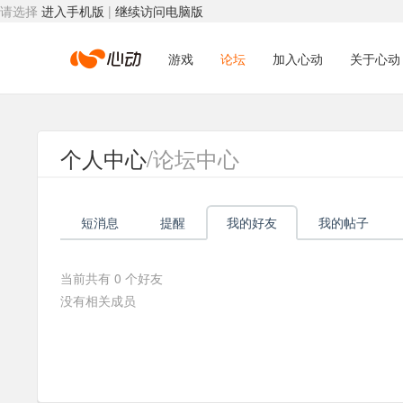
请选择
进入手机版
|
继续访问电脑版
心
游戏
论坛
加入心动
关于心动
动
个人中心
/论坛中心
网
短消息
提醒
我的好友
我的帖子
络
当前共有
0
个好友
没有相关成员