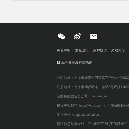
免责声明
隐私政策
用户协议
游戏大厅
品牌资源及样式指南
公司地址：上海市静安区万荣路700号A1 心动
注册地址：上海市闵行区东川路555号戊楼1166
在线客服微信公众号：xindong_net
投诉举报邮箱: tousu@xd.com
IP衍生&授权业务: 
发行合作: cooperation@xd.com
违法信息举报专线：021-60727056 (工作日 9:30 ~ 12:0