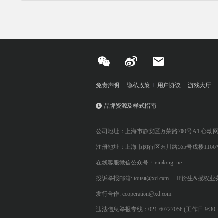
免责声明
隐私政策
用户协议
游戏大厅
品牌资源及样式指南
公司地址：上海市静安区万荣路700号A1 心动
注册地址：上海市闵行区东川路555号戊楼1166
在线客服微信公众号：xindong_net
投诉举报邮箱: tousu@xd.com
IP衍生&授权业务: 
发行合作: cooperation@xd.com
违法信息举报专线：021-60727056 (工作日 9:30 ~ 12:0