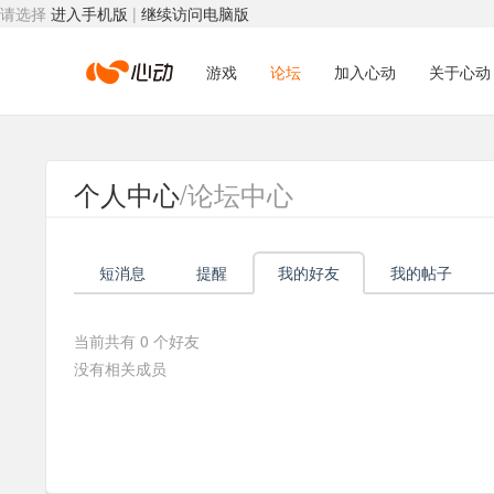
请选择
进入手机版
|
继续访问电脑版
心
游戏
论坛
加入心动
关于心动
动
个人中心
/论坛中心
网
短消息
提醒
我的好友
我的帖子
络
当前共有
0
个好友
没有相关成员