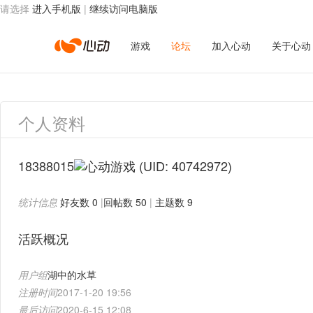
请选择
进入手机版
|
继续访问电脑版
心
游戏
论坛
加入心动
关于心动
动
个人资料
网
18388015
(UID: 40742972)
统计信息
好友数 0
|
回帖数 50
|
主题数 9
络
活跃概况
用户组
湖中的水草
注册时间
2017-1-20 19:56
最后访问
2020-6-15 12:08