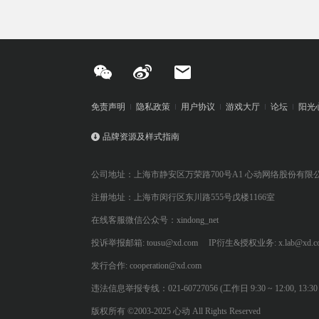
免责声明
隐私政策
用户协议
游戏大厅
论坛
阳光
品牌资源及样式指南
公司地址：上海市静安区万荣路700号A1 心动网络股份有限
注册地址：上海市闵行区东川路555号戊楼1166室
在线客服微信公众号：xindong_net
投诉举报邮箱: tousu@xd.com
IP衍生&授权业务: x.lab@xd.c
发行合作: cooperation@xd.com
违法信息举报专线：021-60727056 (工作日 9:30 ~ 12:00, 13:30 ~
版权所有 ©2003-2025 心动 All Rights Reserved