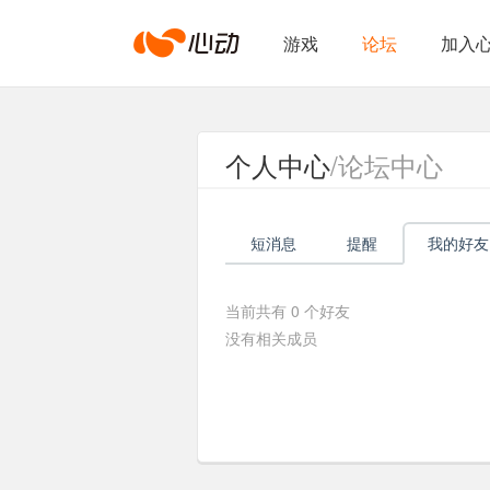
心
游戏
论坛
加入
动
个人中心
/论坛中心
网
短消息
提醒
我的好友
络
当前共有
0
个好友
没有相关成员