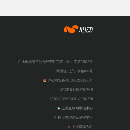
心动网络
广播电视节目制作经营许可证（沪）字第05033号
网出证（沪）字第007号
沪公网安备31010602009555号
沪ICP备11033765号-9
沪B2-20120024 B1-20202528
上海互联网举报中心
网上有害信息举报专区
上海辟谣专栏