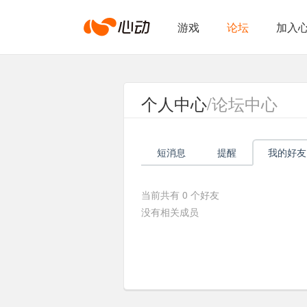
心
游戏
论坛
加入
动
个人中心
/论坛中心
网
短消息
提醒
我的好友
络
当前共有
0
个好友
没有相关成员