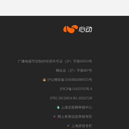
心动网络
广播电视节目制作经营许可证（沪）字第05033号
网出证（沪）字第007号
沪公网安备31010602009555号
沪ICP备11033765号-9
沪B2-20120024 B1-20202528
上海互联网举报中心
网上有害信息举报专区
上海辟谣专栏