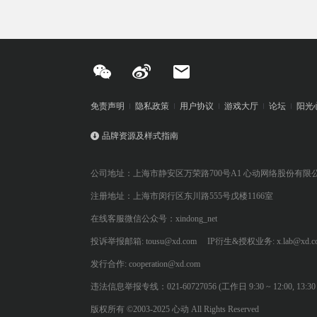
免责声明
隐私政策
用户协议
游戏大厅
论坛
阳光
品牌资源及样式指南
公司地址：上海市静安区万荣路700号A1 心动网络股份有限
注册地址：上海市闵行区东川路555号戊楼1166室
在线客服微信公众号：xindong_net
投诉举报邮箱: tousu@xd.com
IP衍生&授权业务: x.lab@xd.c
发行合作: cooperation@xd.com
违法信息举报专线：021-60727056 (工作日 9:30 ~ 12:00, 13:30 ~
版权所有 ©2003-2025 心动 All Rights Reserved