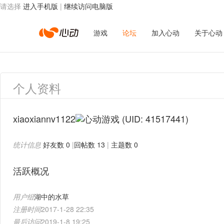
请选择
进入手机版
|
继续访问电脑版
心
游戏
论坛
加入心动
关于心动
动
个人资料
网
xiaoxiannv1122
(UID: 41517441)
统计信息
好友数 0
|
回帖数 13
|
主题数 0
络
活跃概况
用户组
湖中的水草
注册时间
2017-1-28 22:35
最后访问
2019-1-8 19:25