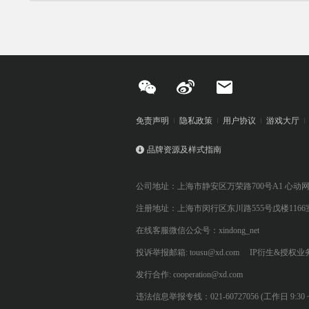
免责声明
隐私政策
用户协议
游戏大厅
品牌资源及样式指南
公司地址：上海市静安区万荣路700号A1 心动
注册地址：上海市闵行区东川路555号戊楼1166
在线客服微信公众号：xindong_net
投诉举报邮箱: tousu@xd.com
IP衍生&授权业务: 
发行合作: cooperation@xd.com
违法信息举报专线：021-60727056 (工作日 9:30 ~ 12:0