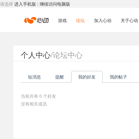
请选择
进入手机版
|
继续访问电脑版
心
游戏
论坛
加入心动
关于心动
动
个人中心
/论坛中心
网
短消息
提醒
我的好友
我的帖子
络
当前共有
0
个好友
没有相关成员