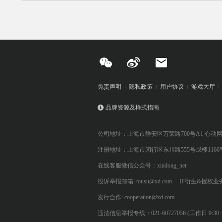
免责声明
隐私政策
用户协议
游戏大厅
品牌资源及样式指南
公司地址：上海市静安区万荣路700号A1 心动
注册地址：上海市闵行区东川路555号戊楼1166
在线客服微信公众号：xindong_net
投诉举报邮箱: tousu@xd.com
IP衍生&授权业务: 
发行合作: cooperation@xd.com
违法信息举报专线：021-60727056 (工作日 9:30 ~ 12:0