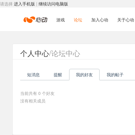
请选择
进入手机版
|
继续访问电脑版
心
游戏
论坛
加入心动
关于心动
动
个人中心
/论坛中心
网
短消息
提醒
我的好友
我的帖子
络
当前共有
0
个好友
没有相关成员