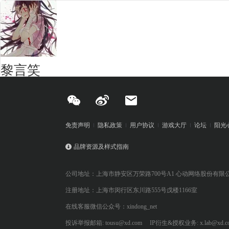
黎言笑
免责声明
隐私政策
用户协议
游戏大厅
论坛
阳光
品牌资源及样式指南
公司地址：上海市静安区万荣路700号A1 心动网络股份有限
注册地址：上海市闵行区东川路555号戊楼1166室
在线客服微信公众号：xindong_net
投诉举报邮箱: tousu@xd.com
IP衍生&授权业务: x.lab@xd.c