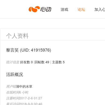
心
游戏
论坛
加入
动
个人资料
网
黎言笑
(UID: 41915976)
统计信息
好友数 0
|
回帖数 49
|
主题数 5
络
活跃概况
用户组
湖中的水草
在线时间
6 小时
注册时间
2017-2-6 01:27
最后访问
2018-9-9 00:46