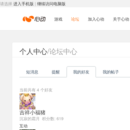
请选择
进入手机版
|
继续访问电脑版
心
游戏
论坛
加入心动
关于心动
动
个人中心
/论坛中心
网
短消息
提醒
我的好友
我的帖子
络
当前共有
4
个好友
吉祥小福猪
沉寂的霜月 积分数: 619
互动