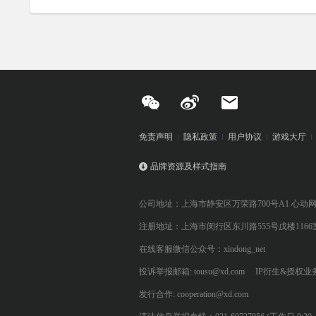
免责声明
隐私政策
用户协议
游戏大厅
品牌资源及样式指南
公司地址：上海市静安区万荣路700号A1 心动
注册地址：上海市闵行区东川路555号戊楼1166
在线客服微信公众号：xindong_net
投诉举报邮箱: tousu@xd.com
IP衍生&授权业务: 
发行合作: cooperation@xd.com