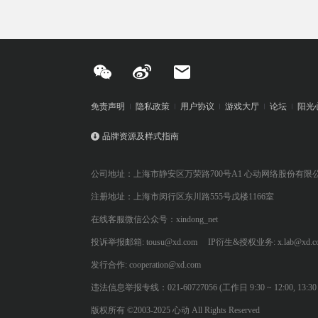
免责声明
隐私政策
用户协议
游戏大厅
论坛
阳光
品牌资源及样式指南
公司地址：上海市静安区万荣路700号A1 心动网络股份有限
注册地址：上海市闵行区东川路555号戊楼1166室
在线客服微信公众号：xindong_net
投诉举报邮箱: tousu@xd.com
IP衍生&授权业务: x.lab@xd.c
发行合作: cooperation@xd.com
违法信息举报专线：021-60727056 (工作日 9:30 ~ 12:00, 13:30 ~
版权所有 ©2003-2025 心动 All Rights Reserved