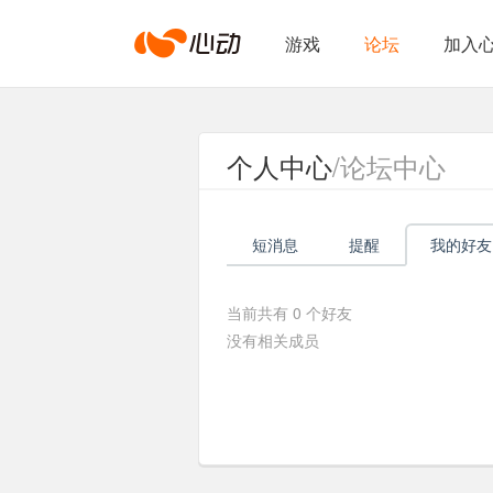
心
游戏
论坛
加入
动
个人中心
/论坛中心
网
短消息
提醒
我的好友
络
当前共有
0
个好友
没有相关成员