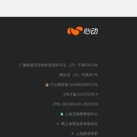
心动网络
广播电视节目制作经营许可证（沪）字第05033号
网出证（沪）字第007号
沪公网安备31010602009555号
沪ICP备11033765号-9
沪B2-20120024 B1-20202528
上海互联网举报中心
网上有害信息举报专区
上海辟谣专栏