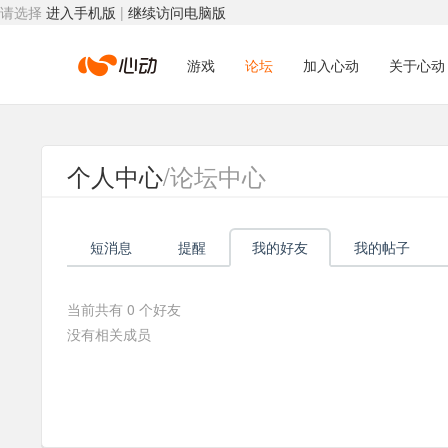
请选择
进入手机版
|
继续访问电脑版
心
游戏
论坛
加入心动
关于心动
动
个人中心
/论坛中心
网
短消息
提醒
我的好友
我的帖子
络
当前共有
0
个好友
没有相关成员