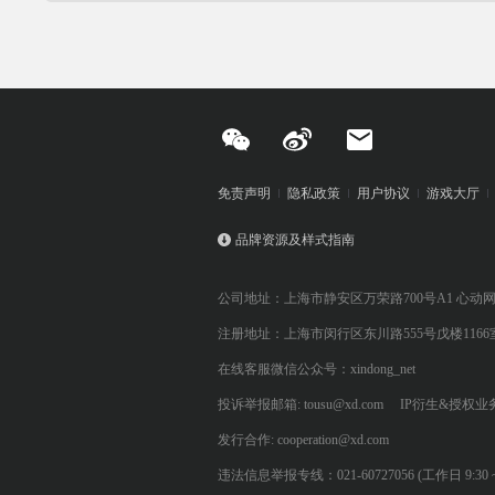
免责声明
隐私政策
用户协议
游戏大厅
品牌资源及样式指南
公司地址：上海市静安区万荣路700号A1 心动
注册地址：上海市闵行区东川路555号戊楼1166
在线客服微信公众号：xindong_net
投诉举报邮箱: tousu@xd.com
IP衍生&授权业务: 
发行合作: cooperation@xd.com
违法信息举报专线：021-60727056 (工作日 9:30 ~ 12:0