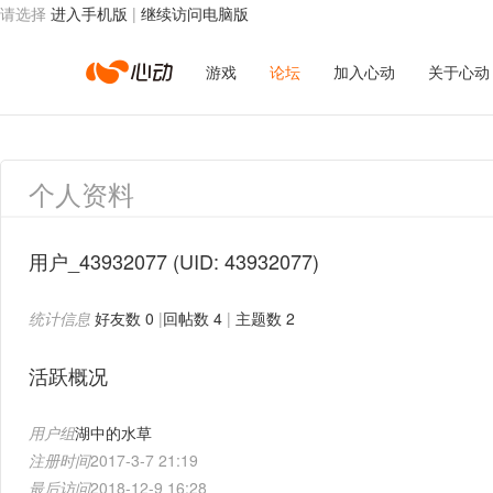
请选择
进入手机版
|
继续访问电脑版
心
游戏
论坛
加入心动
关于心动
动
个人资料
网
用户_43932077
(UID: 43932077)
统计信息
好友数 0
|
回帖数 4
|
主题数 2
络
活跃概况
用户组
湖中的水草
注册时间
2017-3-7 21:19
最后访问
2018-12-9 16:28