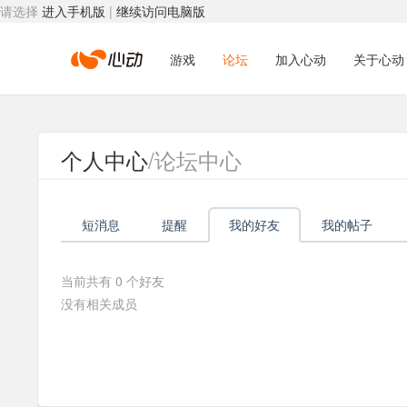
请选择
进入手机版
|
继续访问电脑版
心
游戏
论坛
加入心动
关于心动
动
个人中心
/论坛中心
网
短消息
提醒
我的好友
我的帖子
络
当前共有
0
个好友
没有相关成员