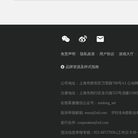
免责声明
隐私政策
用户协议
游戏大厅
品牌资源及样式指南
公司地址：上海市静安区万荣路700号A1 心动
注册地址：上海市闵行区东川路555号戊楼1166
在线客服微信公众号：xindong_net
投诉举报邮箱: tousu@xd.com
IP衍生&授权业务: 
发行合作: cooperation@xd.com
违法信息举报专线：021-60727056 (工作日 9:30 ~ 12:0