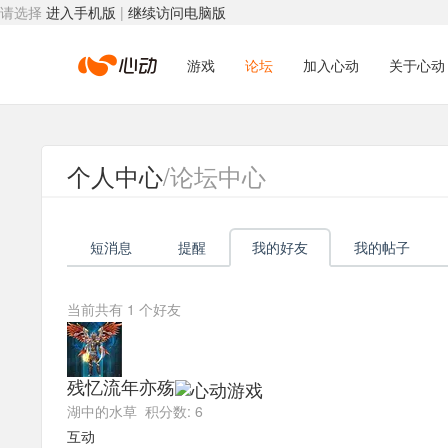
请选择
进入手机版
|
继续访问电脑版
心
游戏
论坛
加入心动
关于心动
动
个人中心
/论坛中心
网
短消息
提醒
我的好友
我的帖子
络
当前共有
1
个好友
残忆流年亦殇
湖中的水草 积分数: 6
互动